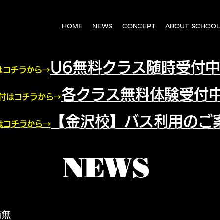
HOME
NEWS
CONCEPT
ABOUT SCHOOL
U6無料クラス随時受付
はコチラから→
各クラス​無料体験受付
付はコチラから→
【金沢校】バス利用のご
はコチラから→
NEWS
有無