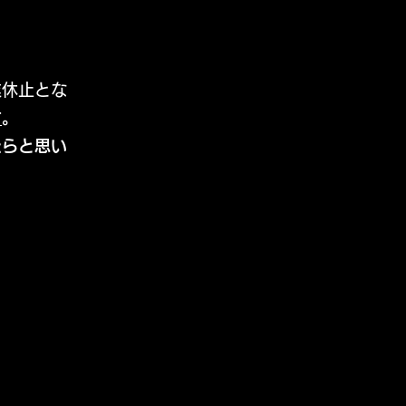
業休止とな
す
。 ​
たらと思い