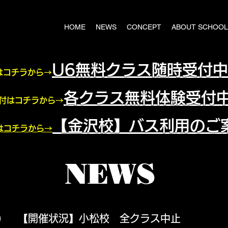
HOME
NEWS
CONCEPT
ABOUT SCHOOL
U6無料クラス随時受付
はコチラから→
各クラス​無料体験受付
付はコチラから→
【金沢校】バス利用のご
はコチラから→
NEWS
0（月） 【開催状況】小松校 全クラス中止