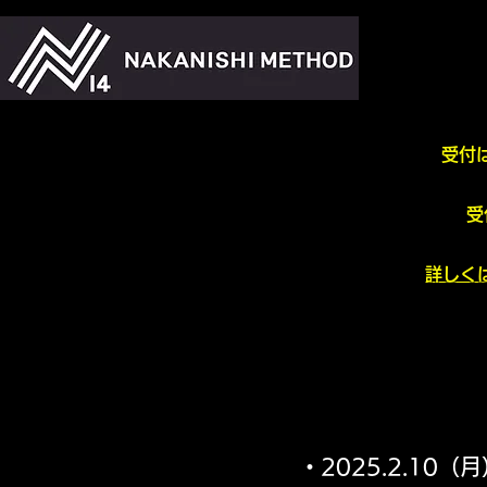
受付
受
詳しく
・2025.2.1